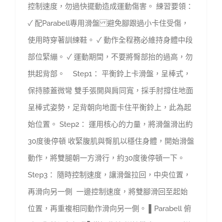
控制速度，勿過快擺動造成運動傷害。 練習要領：
✓ 配Parabell專用滑盤 避免腳跟過小卡住受傷，
使用時穿著訓練鞋。 ✓ 動作全程務必維持身體中段
部位緊繃。 ✓ 運動期間，不要將臀部抬的過高，勿
拱起背部。 Step1： 平衡鈴上卡滑盤，呈棒式，
保持膝蓋微彎 雙手張開與肩同寬，採手肘撐住地面
呈棒式姿勢，足背朝向地面卡住平衡鈴上，此為起
始位置。 Step2： 運用核心的力量，將滑盤滑出約
30度後停頓 收緊腹肌與臀肌以穩住身體，開始滑盤
動作，將雙腿朝一方滑行，約30度後停頓一下。
Step3： 隨時控制速度，讓滑盤拉回，中央位置，
再滑向另一側 一邊控制速度，將雙腳滑回至起始
位置，再重複相同動作滑向另一側。 ▌Parabell 俯