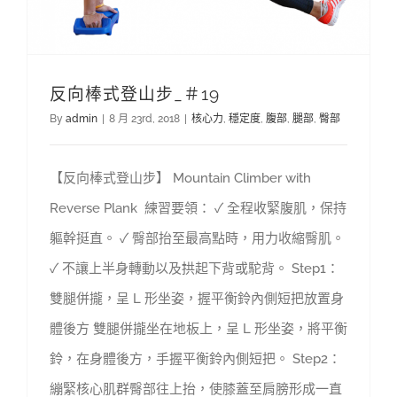
反向棒式登山步_＃19
By
admin
|
8 月 23rd, 2018
|
核心力
,
穩定度
,
腹部
,
腿部
,
臀部
【反向棒式登山步】 Mountain Climber with
Reverse Plank 練習要領： ✓ 全程收緊腹肌，保持
軀幹挺直。 ✓ 臀部抬至最高點時，用力收縮臀肌。
✓ 不讓上半身轉動以及拱起下背或駝背。 Step1：
雙腿併攏，呈 L 形坐姿，握平衡鈴內側短把放置身
體後方 雙腿併攏坐在地板上，呈 L 形坐姿，將平衡
鈴，在身體後方，手握平衡鈴內側短把。 Step2：
繃緊核心肌群臀部往上抬，使膝蓋至肩膀形成一直