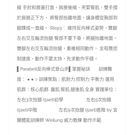
線 手肘和膝蓋打直。肩膀後縮、夾緊臀肌，雙手撐
於肩膀正下方， 將臀部抬離地面，讓身體從胸部到
腳踝成一直線。 Step3： 維持反向棒式姿勢，雙腳
左右交互輪流抬腿 臀部不要下垂，將腿抬離地面，
雙腳左右交互輪流抬腿，重複相同動作， 全程應控
制速度，動作不要太快，先求動作平穩。
▌Parabell反向棒式登山步▌掌握秘訣 訓練難
度： ● ● ○ 訓練焦點：肌耐力.控制力.平衡力 運用
肌群：核心肌群. 腹肌.臀肌.腿後肌.全身 實踐單位：
左右3次抬腿 (5set)初學 左右5次抬腿
(5set)中階 左右9次抬腿 (5set)進階 by 宜
蘭體能訓練師 Weilung 威力教練 動作示範