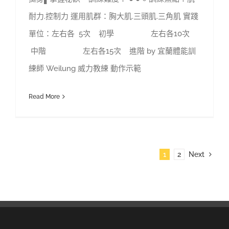
耐力.控制力 運用肌群：胸大肌.三頭肌.三角肌 實踐
單位：左右各 5次 初學 左右各10次
中階 左右各15次 進階 by 宜蘭體能訓
練師 Weilung 威力教練 動作示範
Read More
1
2
Next