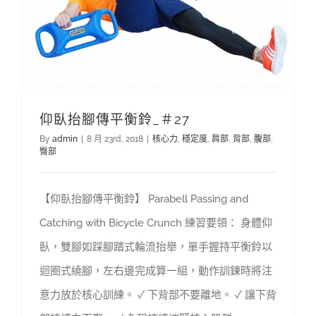
仰臥抬腳傳平衡鈴_＃27
By
admin
|
8 月 23rd, 2018
|
核心力
,
穩定度
,
肩部
,
背部
,
腹部
,
臀部
【仰臥抬腳傳平衡鈴】 Parabell Passing and
Catching with Bicycle Crunch 練習要領： 身體仰
臥，雙腳如踩腳踏式輪流抬舉，單手握持平衡鈴以
迴圈式繞腳，左右邊完成算一組，動作訓鍊時將注
意力放於核心訓練。 ✓ 下背部不要離地。 ✓ 讓下背