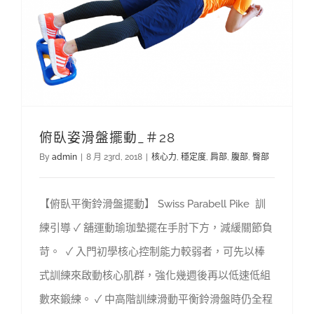
俯臥姿滑盤擺動_＃28
By
admin
|
8 月 23rd, 2018
|
核心力
,
穩定度
,
肩部
,
腹部
,
臀部
【俯臥平衡鈴滑盤擺動】 Swiss Parabell Pike 訓
練引導 ✓ 舖運動瑜珈墊擺在手肘下方，減緩關節負
苛。 ✓ 入門初學核心控制能力較弱者，可先以棒
式訓練來啟動核心肌群，強化幾週後再以低速低組
數來鍛練。 ✓ 中高階訓練滑動平衡鈴滑盤時仍全程