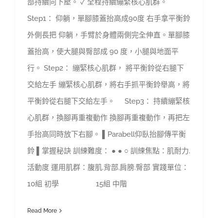
部持續向下壓。 ✓ 全程持續繃緊核心肌群。
Step1： 仰躺，單腳膝蓋抬高成90度 右手拿平衡鈴
外側長把 仰躺，手臂於身體兩側完全伸直。單腳膝
蓋抬高，使大腿與臀部成 90 度，小腿與地面平
行。 Step2： 繃緊核心肌群， 將平衡鈴從右腿下
交給左手 繃緊核心肌群，將右手抓平衡鈴舉高，將
平衡鈴從右腿下交給左手。 Step3： 持續繃緊核
心肌群，換腳再重複動作 換腳再重複動作，再把左
手抬高同時放下右腳。 ▌Parabell仰臥抬腳傳平衡
鈴 ▌掌握秘訣 訓練難度： ● ● ○ 訓練焦點：肌耐力.
活動度 運用肌群：腹肌.背部.肩膀.臀部 實踐單位：
10組 初學 15組 中階
Read More