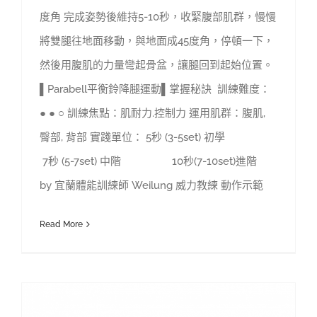
度角 完成姿勢後維持5-10秒，收緊腹部肌群，慢慢
將雙腿往地面移動，與地面成45度角，停頓一下，
然後用腹肌的力量彎起骨盆，讓腿回到起始位置。
▌Parabell平衡鈴降腿運動▌掌握秘訣 訓練難度：
● ● ○ 訓練焦點：肌耐力.控制力 運用肌群：腹肌,
臀部, 背部 實踐單位： 5秒 (3-5set) 初學
7秒 (5-7set) 中階 10秒(7-10set)進階
by 宜蘭體能訓練師 Weilung 威力教練 動作示範
Read More