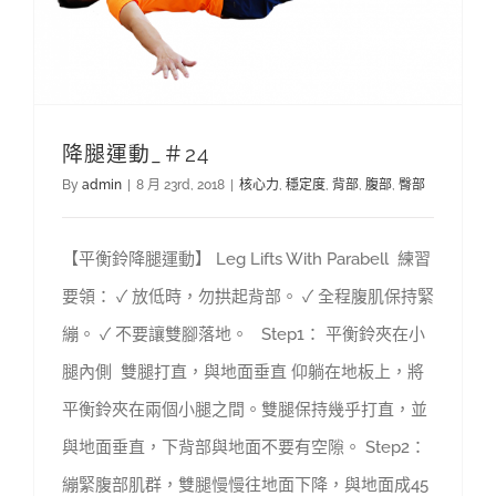
降腿運動_＃24
By
admin
|
8 月 23rd, 2018
|
核心力
,
穩定度
,
背部
,
腹部
,
臀部
【平衡鈴降腿運動】 Leg Lifts With Parabell 練習
要領： ✓ 放低時，勿拱起背部。 ✓ 全程腹肌保持緊
繃。 ✓ 不要讓雙腳落地。 Step1： 平衡鈴夾在小
腿內側 雙腿打直，與地面垂直 仰躺在地板上，將
平衡鈴夾在兩個小腿之間。雙腿保持幾乎打直，並
與地面垂直，下背部與地面不要有空隙。 Step2：
繃緊腹部肌群，雙腿慢慢往地面下降，與地面成45