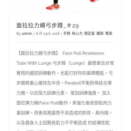
面拉拉力繩弓步蹲_＃29
By
admin
|
8 月 23rd, 2018
|
手臂
,
核心力
,
穩定度
,
腿部
,
臀部
【面拉拉力繩弓步蹲】 Face Pull Resistance
Tube With Lunge 弓步蹲（Lunge）最簡單且非常
實用的腿部訓練動作，也能打好你的基礎體能，弓
步蹲將重心維持在中央，Parabell平衡鈴再結合彈
力繩，以抗阻力訓練元素， 增加訓練強度， 加入
面拉彈力繩(Face Pull)動作，來強化後背部肌肉力
量訓練，改善長期姿勢不良造成的拱背、肩內縮，
以及健身人士因胸背肌力不平衡造成 的結構性駝