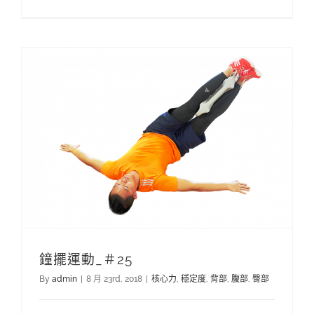
鐘擺運動_＃25
By
admin
|
8 月 23rd, 2018
|
核心力
,
穩定度
,
背部
,
腹部
,
臀部