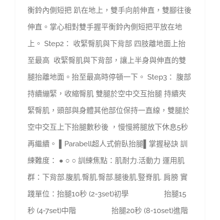
衡鈴內側短把 趴在地上，雙手向前伸直，雙腳往後
伸直。掌心相對雙手握平衡鈴內側短把平放在地
上。 Step2： 收緊臀肌與下背部 四肢離地面上抬
至最高 收緊臀肌與下背部，讓上半身與伸直的雙
腿抬離地面。抬至最高時停頓一下。 Step3： 腹部
持續繃緊，收縮臀肌 雙腿於空中交互抬腿 持續夾
緊臀肌，頭部與身體其他部位保持一直線，雙腿於
空中交互上下抬腿數秒後 ，慢慢將腿放下休息5秒
再繼續。 ▌Parabell超人式俯臥抬腿▌掌握秘訣 訓
練難度： ● ○ ○ 訓練焦點：肌耐力.活動力 運用肌
群：下背部.腹肌.臀肌.臀部.腿後肌.豎脊肌. 肩膀 實
踐單位：抬腿10秒 (2-3set)初學 抬腿15
秒 (4-7set)中階 抬腿20秒 (8-10set)進階