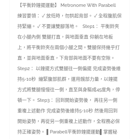
【平衡鈴鐘擺運動】 Metronome With Parabell
練習要領： ✓ 放低時，勿拱起背部。 ✓ 全程腹肌保
持緊繃。 ✓ 不要讓雙腳落地。 Step1： 平衡鈴夾
在小腿內側 雙腿打直，與地面垂直 仰躺在地板
上，將平衡鈴夾在兩個小腿之間。雙腿保持幾乎打
直，並與地面垂直，下背部與地面不要有空隙。
Step2： 以鐘擺方式雙腿往一側偏擺 完成姿勢後維
持5-10秒 繃緊腹部肌群，運用髖部力量，以鐘擺
方式將雙腿慢慢往一側，直至與身驅成45度角，停
頓一下。 Step3： 回到開始姿勢後， 再往另一側
重複上述動作 完成姿勢後維持5-10秒 然後用回到
開始姿勢，再從另一側重複上述動作，全程務必保
持正確姿勢。 ▌Parabell平衡鈴鐘擺運動▌掌握秘