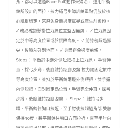
背，都可以透過(Face Pull)動作來矯治， 運用平衡
鈴所設計的面拉，拉力繩弓步蹲訓練重點仍放於核
心肌群穩定，來避免身體過度搖晃或產生前後傾。
✓ 務必確認懸掛拉力繩位置堅固無虞。 ✓ 拉力繩固
定於中等高度位置或於腰際高度。 ✓ 前膝勿超過腳
尖，後膝勿碰到地面。 ✓ 身體避免過度前傾。
Step1： 平衡鈴兩邊外側短把扣上拉力繩， 手臂伸
直，採弓步蹲，後腳維持踮腳姿勢 拉力繩固定於中
等高度位置，並扣於平衡鈴兩邊外側短把，雙手握
內側短把，面對固定點位置，手臂完全伸直，採弓
步蹲，後腳維持踮腳姿勢 。 Step2： 維持弓步
蹲，平衡鈴往胸口拉近，至手肘後拉超過背部 雙膝
保持90度，將平衡鈴往胸口方面拉近，直至手肘向
後拉至超過背部，維持此姿勢並夾緊肩胛骨，停頓