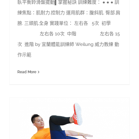
臥平衡鈴滑盤擺動▌掌握秘訣 訓練難度： ● ● ● 訓
練焦點：肌耐力.控制力 運用肌群：腹斜肌. 臀部.肩
膀. 三頭肌.全身 實踐單位： 左右各 5次 初學
左右各 10次 中階 左右各 15
次 進階 by 宜蘭體能訓練師 Weilung 威力教練 動
作示範
Read More