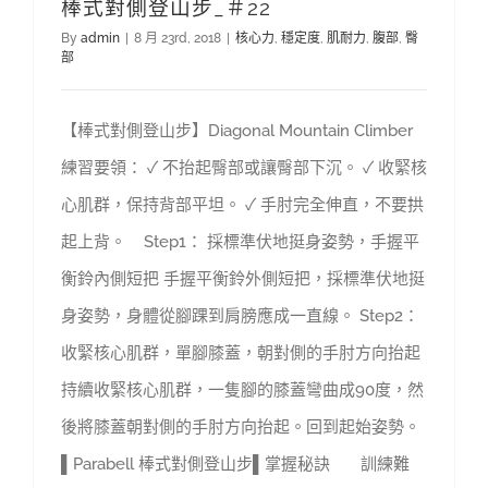
棒式對側登山步_＃22
By
admin
|
8 月 23rd, 2018
|
核心力
,
穩定度
,
肌耐力
,
腹部
,
臀
部
【棒式對側登山步】Diagonal Mountain Climber
練習要領： ✓ 不抬起臀部或讓臀部下沉。 ✓ 收緊核
心肌群，保持背部平坦。 ✓ 手肘完全伸直，不要拱
起上背。 Step1： 採標準伏地挺身姿勢，手握平
衡鈴內側短把 手握平衡鈴外側短把，採標準伏地挺
身姿勢，身體從腳踝到肩膀應成一直線。 Step2：
收緊核心肌群，單腳膝蓋，朝對側的手肘方向抬起
持續收緊核心肌群，一隻腳的膝蓋彎曲成90度，然
後將膝蓋朝對側的手肘方向抬起。回到起始姿勢。
▌Parabell 棒式對側登山步▌掌握秘訣 訓練難