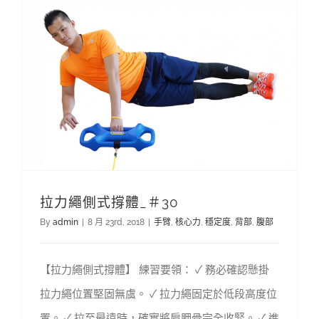
拉力繩側式撐體_＃30
By
admin
|
8 月 23rd, 2018
|
手臂
,
核心力
,
穩定度
,
背部
,
腹部
【拉力繩側式撐體】 練習要領： ✓ 務必確認懸掛
拉力繩位置堅固無虞。 ✓ 拉力繩固定於低段高度位
置。 ✓ 拉至最遠時，確實將肩胛骨完全收緊。 ✓ 進