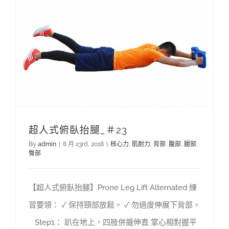
超人式俯臥抬腿_＃23
By
admin
|
8 月 23rd, 2018
|
核心力
,
肌耐力
,
背部
,
腹部
,
腿部
,
臀部
【超人式俯臥抬腿】Prone Leg Lift Alternated 練
習要領： ✓ 保持頸部放鬆。 ✓ 勿過度伸展下背部。
Step1： 趴在地上，四肢併攏伸直 掌心相對握平