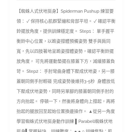
【蜘蛛人式伏地挺身】Spiderman Pushup 練習要
領： ✓ 保持核心肌群緊繃和背部平坦。 ✓ 確認平衡
鈴擺放角度，提供訓練穩定度。 Step1： 單手握平
衡鈴中心位置，以跪姿撐體預備姿勢 雙手與肩同
寬，先以四肢著地呈跪姿撐體姿勢，確認平衡鈴擺
放角度， 可先將運動墊擺在膝蓋下方，減緩膝蓋負
苛。 Step2： 手肘彎曲身體下壓成伏地姿，另一膝
蓋朝同側手肘輕碰 完成姿勢後維持3-5秒 身體放低
下壓成伏地姿勢，同時另單腳的膝蓋朝同側手肘的
方向抬起。 停頓一下，然後將身體向上撐起，再將
抬起的腿放回至起始位置換邊操作。 ▲從另一角度
學習蜘蛛式伏地挺身動作訓練 ▌Parabell蜘蛛伏地
挺身▌掌握秘訣 訓練難度： ● ● ○ 訓練焦點：肌