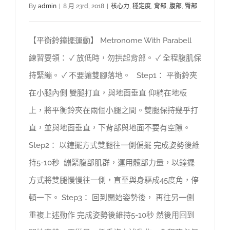
By
admin
|
8 月 23rd, 2018
|
核心力
,
穩定度
,
背部
,
腹部
,
臀部
【平衡鈴鐘擺運動】 Metronome With Parabell
練習要領： ✓ 放低時，勿拱起背部。 ✓ 全程腹肌保
持緊繃。 ✓ 不要讓雙腳落地。 Step1： 平衡鈴夾
在小腿內側 雙腿打直，與地面垂直 仰躺在地板
上，將平衡鈴夾在兩個小腿之間。雙腿保持幾乎打
直，並與地面垂直，下背部與地面不要有空隙。
Step2： 以鐘擺方式雙腿往一側偏擺 完成姿勢後維
持5-10秒 繃緊腹部肌群，運用髖部力量，以鐘擺
方式將雙腿慢慢往一側，直至與身驅成45度角，停
頓一下。 Step3： 回到開始姿勢後， 再往另一側
重複上述動作 完成姿勢後維持5-10秒 然後用回到