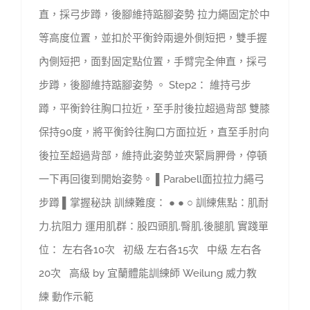
直，採弓步蹲，後腳維持踮腳姿勢 拉力繩固定於中
等高度位置，並扣於平衡鈴兩邊外側短把，雙手握
內側短把，面對固定點位置，手臂完全伸直，採弓
步蹲，後腳維持踮腳姿勢 。 Step2： 維持弓步
蹲，平衡鈴往胸口拉近，至手肘後拉超過背部 雙膝
保持90度，將平衡鈴往胸口方面拉近，直至手肘向
後拉至超過背部，維持此姿勢並夾緊肩胛骨，停頓
一下再回復到開始姿勢。 ▌Parabell面拉拉力繩弓
步蹲 ▌掌握秘訣 訓練難度： ● ● ○ 訓練焦點：肌耐
力.抗阻力 運用肌群：股四頭肌.臀肌.後腿肌 實踐單
位： 左右各10次 初級 左右各15次 中級 左右各
20次 高級 by 宜蘭體能訓練師 Weilung 威力教
練 動作示範