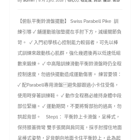
By
admin
|
8 月 23rd, 2018
|
核心力
,
穩定度
,
肩部
,
腹部
,
臀部
【俯臥平衡鈴滑盤擺動】 Swiss Parabell Pike 訓
練引導 ✓ 舖運動瑜珈墊擺在手肘下方，減緩關節負
苛。 ✓ 入門初學核心控制能力較弱者，可先以棒
式訓練來啟動核心肌群，強化幾週後再以低速低組
數來鍛練。 ✓ 中高階訓練滑動平衡鈴滑盤時仍全程
控制速度，勿過快擺動造成運動傷害。 練習要領：
✓ 配Parabell專用滑盤 避免腳跟過小卡住受傷，
使用時穿著訓練鞋。 ✓ 動作全程務必維持身體中段
部位緊繃。 ✓ 運動期間，不要將臀部抬的過高，勿
拱起背部。 Step1： 平衡鈴上卡滑盤，呈棒式，
保持膝蓋微彎 雙手張開與肩同寬，採手肘撐住地面
呈棒式姿勢，足背朝向地面卡住平衡鈴上，此為起