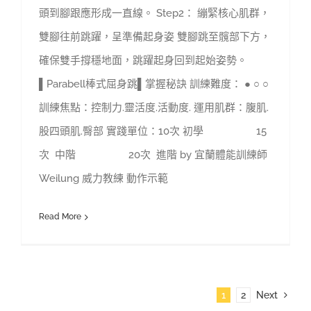
頭到腳跟應形成一直線。 Step2： 繃緊核心肌群，
雙腳往前跳躍，呈準備起身姿 雙腳跳至髖部下方，
確保雙手撐穩地面，跳躍起身回到起始姿勢。
▌Parabell棒式屈身跳▌掌握秘訣 訓練難度： ● ○ ○
訓練焦點：控制力.靈活度.活動度. 運用肌群：腹肌.
股四頭肌.臀部 實踐單位：10次 初學 15
次 中階 20次 進階 by 宜蘭體能訓練師
Weilung 威力教練 動作示範
Read More
1
2
Next