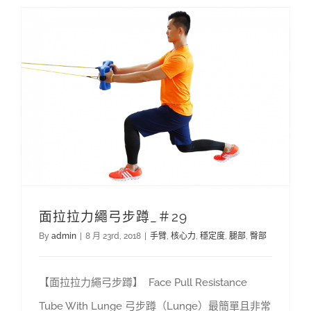
面拉拉力繩弓步蹲_＃29
By
admin
|
8 月 23rd, 2018
|
手臂
,
核心力
,
穩定度
,
腿部
,
臀部
【面拉拉力繩弓步蹲】 Face Pull Resistance
Tube With Lunge 弓步蹲（Lunge）最簡單且非常