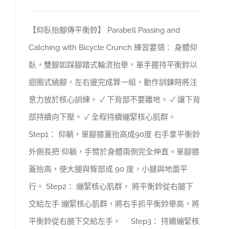
【仰臥抬腳傳平衡鈴】 Parabell Passing and
Catching with Bicycle Crunch 練習要領： 身體仰
臥，雙腳如踩腳踏式輪流抬舉，單手握持平衡鈴以
迴圈式繞腳，左右邊完成算一組，動作訓鍊時將注
意力放於核心訓練。 ✓ 下背部不要離地。 ✓ 讓下背
部持續向下壓。 ✓ 全程持續繃緊核心肌群。
Step1： 仰躺，單腳膝蓋抬高成90度 右手拿平衡鈴
外側長把 仰躺，手臂於身體兩側完全伸直。單腳膝
蓋抬高，使大腿與臀部成 90 度，小腿與地面平
行。 Step2： 繃緊核心肌群， 將平衡鈴從右腿下
交給左手 繃緊核心肌群，將右手抓平衡鈴舉高，將
平衡鈴從右腿下交給左手。 Step3： 持續繃緊核