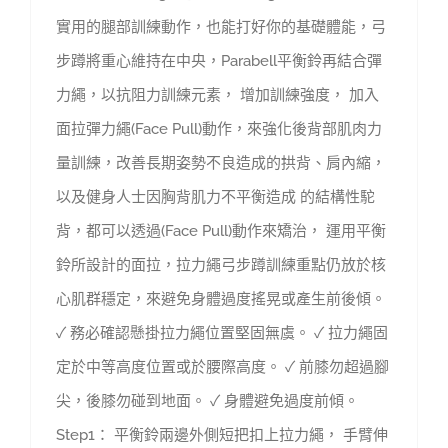
實用的腿部訓練動作，也能打好你的基礎體能，弓
步蹲將重心維持在中央，Parabell平衡鈴再結合彈
力繩，以抗阻力訓練元素， 增加訓練強度， 加入
面拉彈力繩(Face Pull)動作，來強化後背部肌肉力
量訓練，改善長期姿勢不良造成的拱背、肩內縮，
以及健身人士因胸背肌力不平衡造成 的結構性駝
背，都可以透過(Face Pull)動作來矯治， 運用平衡
鈴所設計的面拉，拉力繩弓步蹲訓練重點仍放於核
心肌群穩定，來避免身體過度搖晃或產生前後傾。
✓ 務必確認懸掛拉力繩位置堅固無虞。 ✓ 拉力繩固
定於中等高度位置或於腰際高度。 ✓ 前膝勿超過腳
尖，後膝勿碰到地面。 ✓ 身體避免過度前傾。
Step1： 平衡鈴兩邊外側短把扣上拉力繩， 手臂伸