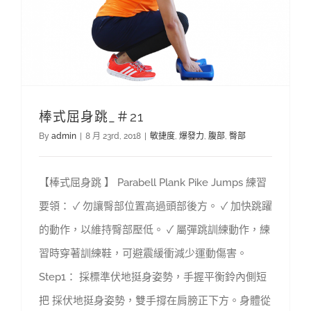
棒式屈身跳_＃21
By
admin
|
8 月 23rd, 2018
|
敏捷度
,
爆發力
,
腹部
,
臀部
【棒式屈身跳 】 Parabell Plank Pike Jumps 練習
要領： ✓ 勿讓臀部位置高過頭部後方。 ✓ 加快跳躍
的動作，以維持臀部壓低。 ✓ 屬彈跳訓練動作，練
習時穿著訓練鞋，可避震緩衝減少運動傷害。
Step1： 採標準伏地挺身姿勢，手握平衡鈴內側短
把 採伏地挺身姿勢，雙手撐在肩膀正下方。身體從