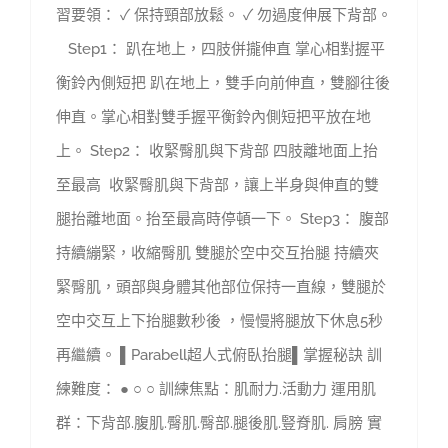
習要領： ✓ 保持頸部放鬆。 ✓ 勿過度伸展下背部。
Step1： 趴在地上，四肢併攏伸直 掌心相對握平
衡鈴內側短把 趴在地上，雙手向前伸直，雙腳往後
伸直。掌心相對雙手握平衡鈴內側短把平放在地
上。 Step2： 收緊臀肌與下背部 四肢離地面上抬
至最高 收緊臀肌與下背部，讓上半身與伸直的雙
腿抬離地面。抬至最高時停頓一下。 Step3： 腹部
持續繃緊，收縮臀肌 雙腿於空中交互抬腿 持續夾
緊臀肌，頭部與身體其他部位保持一直線，雙腿於
空中交互上下抬腿數秒後 ，慢慢將腿放下休息5秒
再繼續。 ▌Parabell超人式俯臥抬腿▌掌握秘訣 訓
練難度： ● ○ ○ 訓練焦點：肌耐力.活動力 運用肌
群：下背部.腹肌.臀肌.臀部.腿後肌.豎脊肌. 肩膀 實