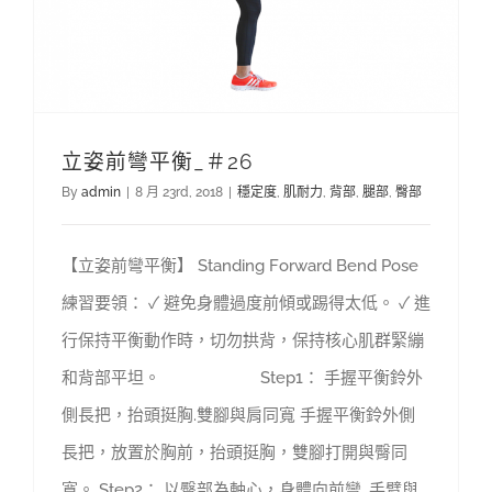
立姿前彎平衡_＃26
By
admin
|
8 月 23rd, 2018
|
穩定度
,
肌耐力
,
背部
,
腿部
,
臀部
【立姿前彎平衡】 Standing Forward Bend Pose
練習要領： ✓ 避免身體過度前傾或踢得太低。 ✓ 進
行保持平衡動作時，切勿拱背，保持核心肌群緊繃
和背部平坦。 Step1： 手握平衡鈴外
側長把，抬頭挺胸.雙腳與肩同寬 手握平衡鈴外側
長把，放置於胸前，抬頭挺胸，雙腳打開與臀同
寬。 Step2： 以臀部為軸心，身體向前彎. 手臂與