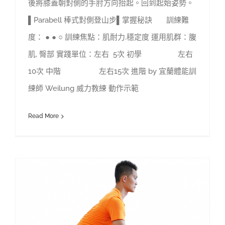
後將膝蓋朝對側的手肘方向抬起。回到起始姿勢。
▌Parabell 棒式對側登山步▌掌握秘訣 訓練難
度： ● ● ○ 訓練焦點：肌耐力.穩定度 運用肌群：腹
肌, 臀部 實踐單位：左右 5次 初學 左右
10次 中階 左右15次 進階 by 宜蘭體能訓
練師 Weilung 威力教練 動作示範
Read More