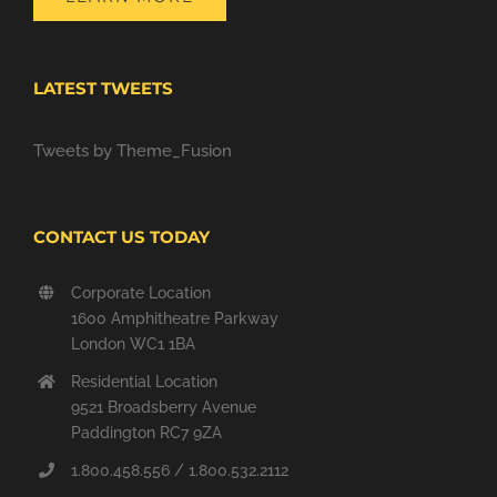
LATEST TWEETS
Tweets by Theme_Fusion
CONTACT US TODAY
Corporate Location
1600 Amphitheatre Parkway
London WC1 1BA
Residential Location
9521 Broadsberry Avenue
Paddington RC7 9ZA
1.800.458.556 / 1.800.532.2112