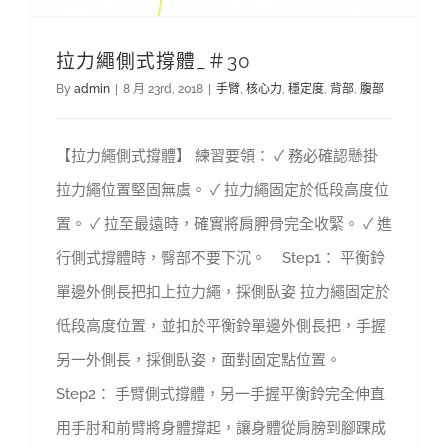
拉力繩側式撐體_＃30
By
admin
|
8 月 23rd, 2018
|
手臂
,
核心力
,
穩定度
,
背部
,
腹部
【拉力繩側式撐體】 練習要領： ✓ 務必確認懸掛
拉力繩位置堅固無虞。 ✓ 拉力繩固定於低段高度位
置。 ✓ 拉至最遠時，確實將肩胛骨完全收緊。 ✓ 進
行側式撐體時，臀部不要下沉。 Step1： 平衡鈴
單邊外側長把扣上拉力繩，採側臥姿 拉力繩固定於
低段高度位置，並扣於平衡鈴單邊外側長把，手握
另一外側長，採側臥姿，面對固定點位置。
Step2： 手臂側式撐體，另一手握平衡鈴完全伸直
用手肘和前臂將身體撐起，讓身體從肩膀到腳踝成