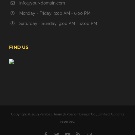
info@your-domain.com
Monday - Friday: 9:00 AM - 6:00 PM
Saturday - Sunday: 9:00 AM - 12:00 PM
FIND US
Copyright © 2019 Parabell Team @ Xoanon Design Co., Limited All rights
reserved.
Facebook
Twitter
YouTube
Rss
Email