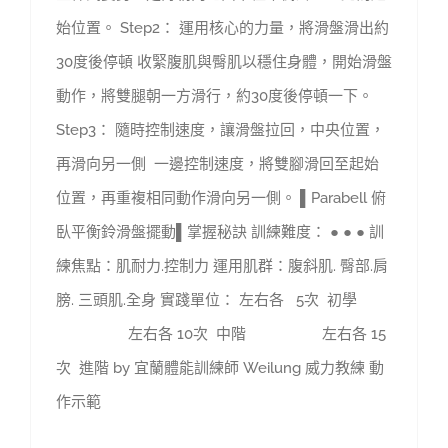
始位置。 Step2： 運用核心的力量，將滑盤滑出約
30度後停頓 收緊腹肌與臀肌以穩住身體，開始滑盤
動作，將雙腿朝一方滑行，約30度後停頓一下。
Step3： 隨時控制速度，讓滑盤拉回，中央位置，
再滑向另一側 一邊控制速度，將雙腳滑回至起始
位置，再重複相同動作滑向另一側。 ▌Parabell 俯
臥平衡鈴滑盤擺動▌掌握秘訣 訓練難度： ● ● ● 訓
練焦點：肌耐力.控制力 運用肌群：腹斜肌. 臀部.肩
膀. 三頭肌.全身 實踐單位： 左右各 5次 初學
左右各 10次 中階 左右各 15
次 進階 by 宜蘭體能訓練師 Weilung 威力教練 動
作示範