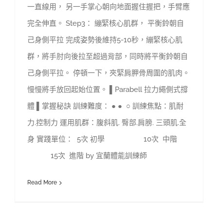
一直線用， 另一手掌心朝向地面握住握把，手臂應
完全伸直。 Step3： 繃緊核心肌群， 平衡鈴朝自
己身側平拉 完成姿勢後維持5-10秒，繃緊核心肌
群，將手肘向後拉至超過背部，同時將平衡鈴朝自
己身側平拉。 停頓一下，夾緊肩胛骨周圍的肌肉。
慢慢將手放回起始位置。 ▌Parabell 拉力繩側式撐
體 ▌掌握秘訣 訓練難度： ● ● ○ 訓練焦點：肌耐
力.控制力 運用肌群：腹斜肌. 臀部.肩膀. 三頭肌.全
身 實踐單位： 5次 初學 10次 中階
15次 進階 by 宜蘭體能訓練師
Read More