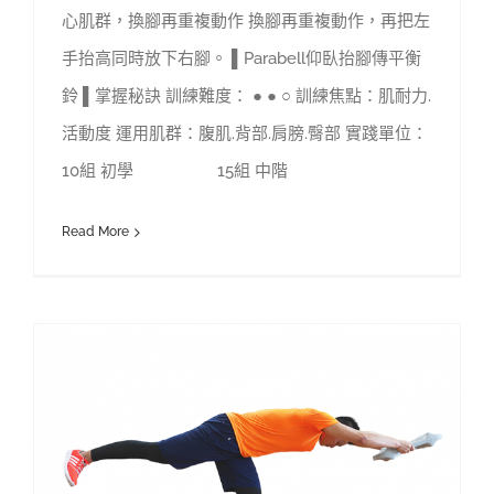
心肌群，換腳再重複動作 換腳再重複動作，再把左
手抬高同時放下右腳。 ▌Parabell仰臥抬腳傳平衡
鈴 ▌掌握秘訣 訓練難度： ● ● ○ 訓練焦點：肌耐力.
活動度 運用肌群：腹肌.背部.肩膀.臀部 實踐單位：
10組 初學 15組 中階
Read More