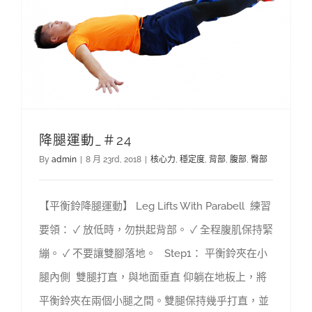
降腿運動_＃24
By
admin
|
8 月 23rd, 2018
|
核心力
,
穩定度
,
背部
,
腹部
,
臀部
【平衡鈴降腿運動】 Leg Lifts With Parabell 練習
要領： ✓ 放低時，勿拱起背部。 ✓ 全程腹肌保持緊
繃。 ✓ 不要讓雙腳落地。 Step1： 平衡鈴夾在小
腿內側 雙腿打直，與地面垂直 仰躺在地板上，將
平衡鈴夾在兩個小腿之間。雙腿保持幾乎打直，並