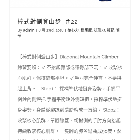
棒式對側登山步_＃22
By
admin
|
8 月 23rd, 2018
|
核心力
,
穩定度
,
肌耐力
,
腹部
,
臀
部
【棒式對側登山步】Diagonal Mountain Climber
練習要領： ✓ 不抬起臀部或讓臀部下沉。 ✓ 收緊核
心肌群，保持背部平坦。 ✓ 手肘完全伸直，不要拱
起上背。 Step1： 採標準伏地挺身姿勢，手握平
衡鈴內側短把 手握平衡鈴外側短把，採標準伏地挺
身姿勢，身體從腳踝到肩膀應成一直線。 Step2：
收緊核心肌群，單腳膝蓋，朝對側的手肘方向抬起
持續收緊核心肌群，一隻腳的膝蓋彎曲成90度，然