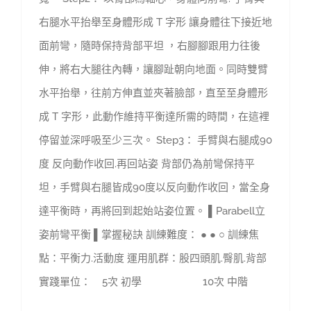
右腿水平抬舉至身體形成 T 字形 讓身體往下接近地
面前彎，隨時保持背部平坦 ，右腳腳跟用力往後
伸，將右大腿往內轉，讓腳趾朝向地面。同時雙臂
水平抬舉，往前方伸直並夾著臉部，直至至身體形
成 T 字形，此動作維持平衡達所需的時間，在這裡
停留並深呼吸至少三次。 Step3： 手臂與右腿成90
度 反向動作收回.再回站姿 背部仍為前彎保持平
坦，手臂與右腿皆成90度以反向動作收回，當全身
達平衡時，再將回到起始站姿位置。 ▌Parabell立
姿前彎平衡 ▌掌握秘訣 訓練難度： ● ● ○ 訓練焦
點：平衡力.活動度 運用肌群：股四頭肌.臀肌.背部
實踐單位： 5次 初學 10次 中階