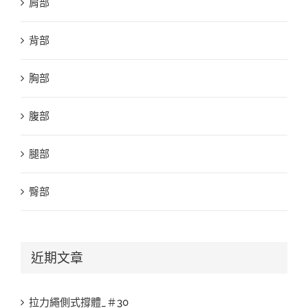
肩部
背部
胸部
腹部
腿部
臀部
近期文章
拉力繩側式撐體_＃30