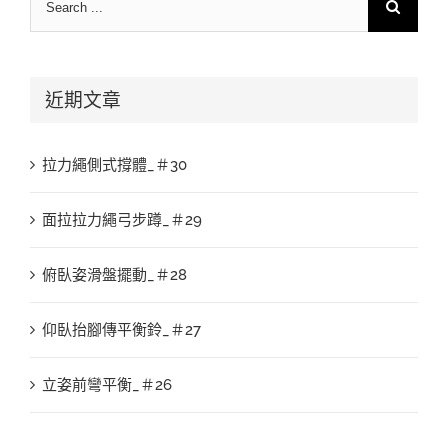
for:
近期文章
拉力繩側式撐體_＃30
面拉拉力繩弓步蹲_＃29
俯臥姿滑盤擺動_＃28
仰臥抬腳傳平衡鈴_＃27
立姿前彎平衡_＃26