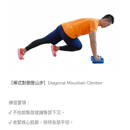
Larger
Image
【
棒式對側登山步
】
Diagonal Mountain Climber
練習要領：
✓
不抬起臀部或讓臀部下沉。
✓
收緊核心肌群，保持背部平坦。