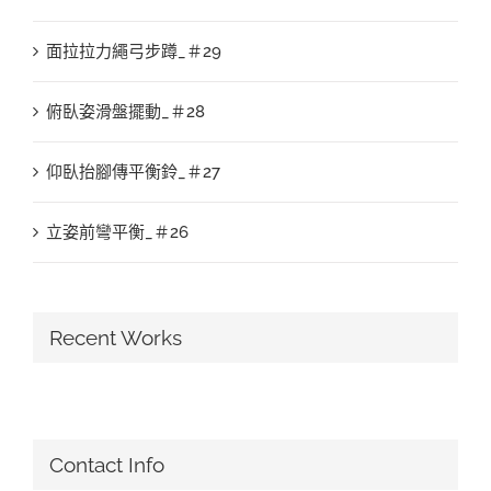
面拉拉力繩弓步蹲_＃29
俯臥姿滑盤擺動_＃28
仰臥抬腳傳平衡鈴_＃27
立姿前彎平衡_＃26
Recent Works
Contact Info