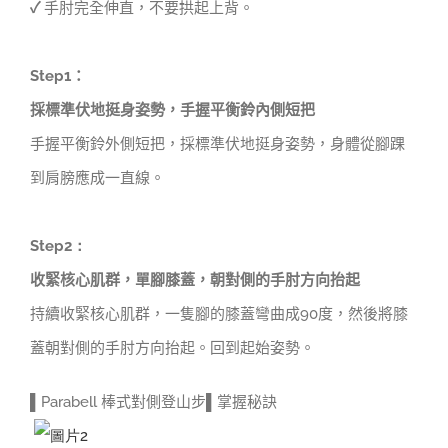
✓
手肘完全伸直，不要拱起上背。
Step1
：
採標準伏地挺身姿勢，手握平衡鈴內側短把
手握平衡鈴外側短把，採標準伏地挺身姿勢，身體從腳踝
到肩膀應成一直線。
Step2：
收緊核心肌群，單腳膝蓋，
朝對側的手肘方向抬起
持續收緊核心肌群，一隻腳的膝蓋彎曲成90度，然後將膝
蓋朝對側的手肘方向抬起。回到起始姿勢。
▌Parabell 棒式對側登山步▌掌握秘訣