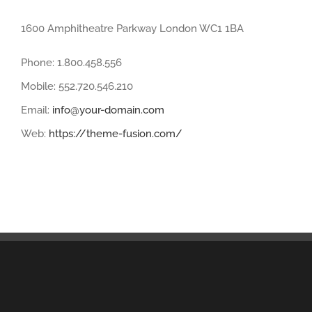
1600 Amphitheatre Parkway London WC1 1BA
Phone: 1.800.458.556
Mobile: 552.720.546.210
Email:
info@your-domain.com
Web:
https://theme-fusion.com/