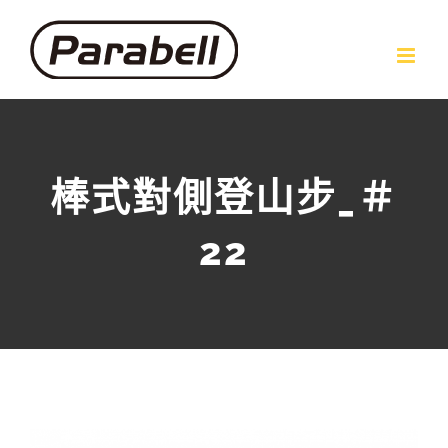
Skip
to
content
棒式對側登山步_＃
22
View