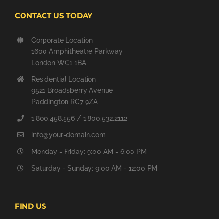
CONTACT US TODAY
Corporate Location
1600 Amphitheatre Parkway
London WC1 1BA
Residential Location
9521 Broadsberry Avenue
Paddington RC7 9ZA
1.800.458.556 / 1.800.532.2112
info@your-domain.com
Monday - Friday: 9:00 AM - 6:00 PM
Saturday - Sunday: 9:00 AM - 12:00 PM
FIND US