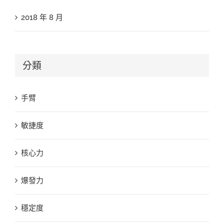
2018 年 8 月
分類
手臂
敏捷度
核心力
爆發力
穩定度