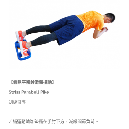
Larger
Image
【俯臥平衡鈴滑盤擺動
】
Swiss Parabell Pike
訓練引導
✓ 舖運動瑜珈墊擺在手肘下方，減緩關節負苛。