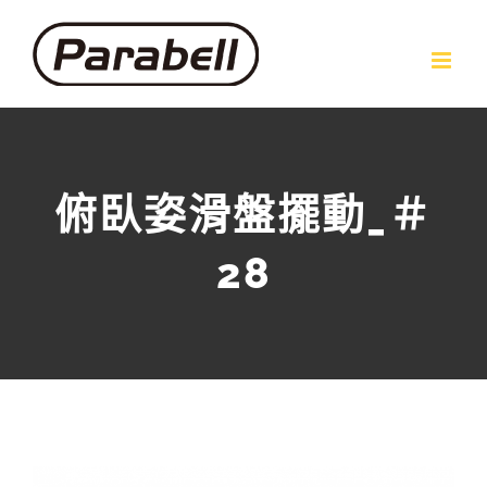
Skip
to
content
俯臥姿滑盤擺動_＃
28
View