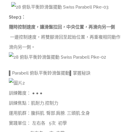
Step3
：
隨時控制速度，讓滑盤拉回，
中央位置，再滑向另一側
一邊控制速度，將雙腳滑回至起始位置，再重複相同動作
滑向另一側。
▌Parabell 俯臥平衡鈴滑盤擺動▌掌握秘訣
訓練難度： ● ● ●
訓練焦點：肌耐力.控制力
運用肌群：腹斜肌. 臀部.肩膀. 三頭肌.全身
實踐單位： 左右各 5次 初學