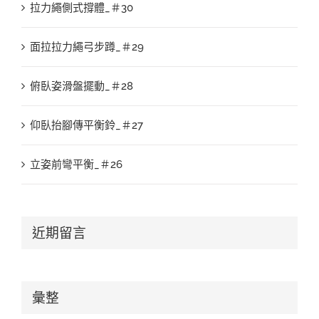
拉力繩側式撐體_＃30
面拉拉力繩弓步蹲_＃29
俯臥姿滑盤擺動_＃28
仰臥抬腳傳平衡鈴_＃27
立姿前彎平衡_＃26
近期留言
彙整