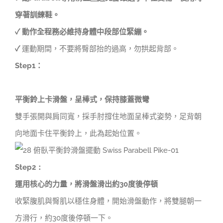
穿著訓練鞋。
✓ 動作全程務必維持身體中段部位緊繃。
✓
運動期間，不要將臀部抬的過高，勿拱起背部。
Step1
：
平衡鈴上卡滑盤，
呈棒式，保持膝蓋微彎
雙手張開與肩同寬，採手肘撐住地面呈棒式姿勢，足背朝
向地面卡住平衡鈴上，此為起始位置。
Step2：
運用核心的力量，將滑盤滑出約30度後停頓
收緊腹肌與臀肌以穩住身體，開始滑盤動作，將雙腿朝一
方滑行，約30度後停頓一下。