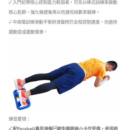
✓ 入門初學核心控制能力較弱者，可先以棒式訓練來啟動
核心肌群，強化幾週後再以低速低組數來鍛練。
✓ 中高階訓練滑動平衡鈴滑盤時仍全程控制速度，勿過快
擺動造成運動傷害。
練習要領：
✓ 配Parabell專用滑盤 避免腳跟過小卡住受傷，使用時