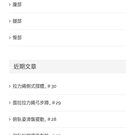
腹部
腿部
臀部
近期文章
拉力繩側式撐體_＃30
面拉拉力繩弓步蹲_＃29
俯臥姿滑盤擺動_＃28