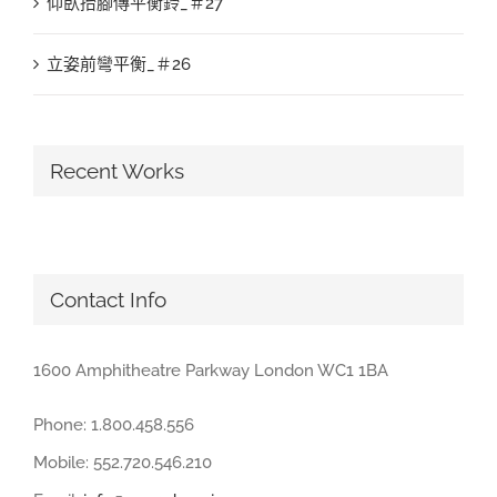
仰臥抬腳傳平衡鈴_＃27
立姿前彎平衡_＃26
Recent Works
Contact Info
1600 Amphitheatre Parkway London WC1 1BA
Phone: 1.800.458.556
Mobile: 552.720.546.210