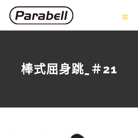
Skip
to
content
棒式屈身跳_＃21
View