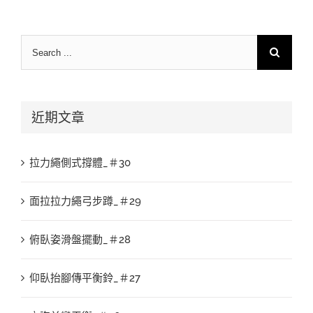
Search
for:
近期文章
拉力繩側式撐體_＃30
面拉拉力繩弓步蹲_＃29
俯臥姿滑盤擺動_＃28
仰臥抬腳傳平衡鈴_＃27