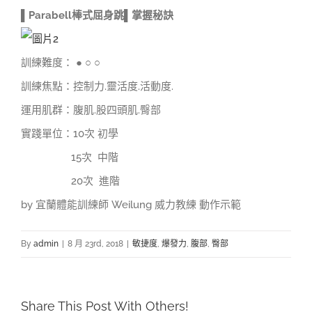
▌Parabell棒式屈身跳▌掌握秘訣
訓練難度： ● ○ ○
訓練焦點：控制力.靈活度.活動度.
運用肌群：腹肌.股四頭肌.臀部
實踐單位：10次 初學
15
次 中階
20
次 進階
by
宜蘭體能訓練師 Weilung 威力教練 動作示範
By
admin
|
8 月 23rd, 2018
|
敏捷度
,
爆發力
,
腹部
,
臀部
Share This Post With Others!