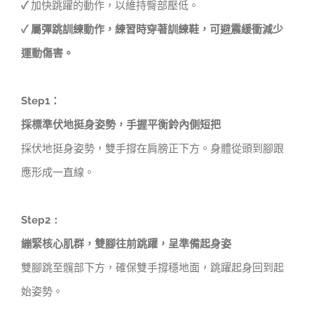
✓
加快跳躍的動作，以維持臀部壓低。
✓ 屬彈跳訓練動作，練習時穿著訓練鞋，可避震緩衝減少
運動傷害。
Step1
：
採標準伏地挺身姿勢，手握平衡鈴內側短把
採伏地挺身姿勢，雙手撐在肩膀正下方。身體從頭到腳跟
應形成一直線。
Step2：
繃緊核心肌群，雙腳往前跳躍，呈準備起身姿
雙腳跳至髖部下方，確保雙手撐穩地面，跳躍起身回到起
始姿勢。