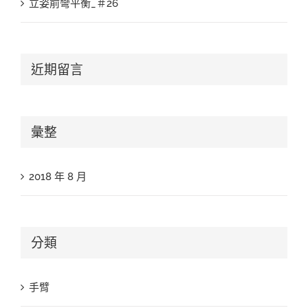
立姿前彎平衡_＃26
近期留言
彙整
2018 年 8 月
分類
手臂