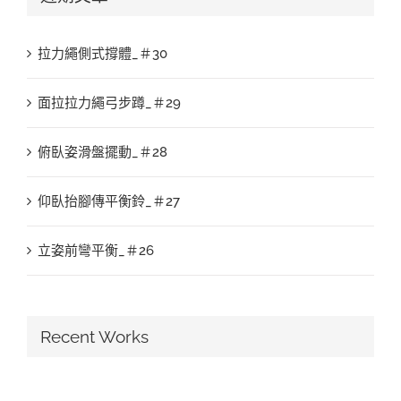
拉力繩側式撐體_＃30
面拉拉力繩弓步蹲_＃29
俯臥姿滑盤擺動_＃28
仰臥抬腳傳平衡鈴_＃27
立姿前彎平衡_＃26
Recent Works