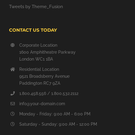
Tweets by Theme_Fusion
CONTACT US TODAY
Corporate Location
1600 Amphitheatre Parkway
London WC1 1BA
Residential Location
9521 Broadsberry Avenue
Paddington RC7 9ZA
1.800.458.556 / 1.800.532.2112
info@your-domain.com
Monday - Friday: 9:00 AM - 6:00 PM
Saturday - Sunday: 9:00 AM - 12:00 PM