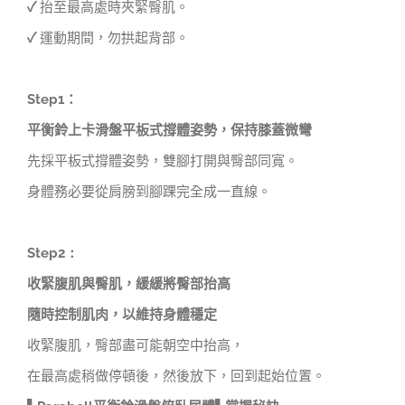
✓
抬至最高處時夾緊臀肌。
✓
運動期間，勿拱起背部。
Step1
：
平衡鈴上卡滑盤平板式撐體姿勢，保持膝蓋微彎
先採平板式撐體姿勢，雙腳打開與臀部同寬。
身體務必要從肩膀到腳踝完全成一直線。
Step2：
收緊腹肌與臀肌，緩緩將臀部抬高
隨時控制肌肉，以維持身體穩定
收緊腹肌，臀部盡可能朝空中抬高，
在最高處稍做停頓後，然後放下，回到起始位置。