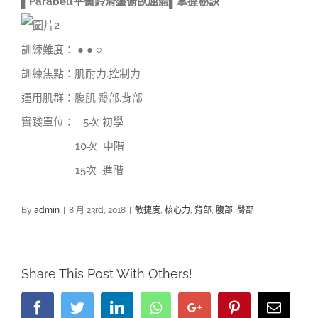
▌Parabell平衡鈴滑盤俯臥屈體
▌掌握秘訣
訓練難度： ● ● ○
訓練焦點：肌耐力.控制力
運用肌群：腹肌.臀部.背部
實踐單位： 5次 初學
10
次 中階
15
次 進階
By
admin
|
8 月 23rd, 2018
|
敏捷度
,
核心力
,
背部
,
腹部
,
臀部
Share This Post With Others!
Facebook
Twitter
LinkedIn
Whatsapp
Google+
Pinterest
Email