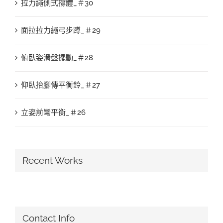
拉力繩側式撐體_＃30
面拉拉力繩弓步蹲_＃29
俯臥姿滑盤擺動_＃28
仰臥抬腳傳平衡鈴_＃27
立姿前彎平衡_＃26
Recent Works
Contact Info