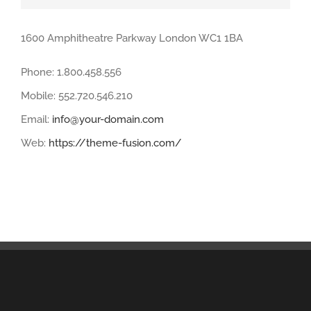
1600 Amphitheatre Parkway London WC1 1BA
Phone: 1.800.458.556
Mobile: 552.720.546.210
Email:
info@your-domain.com
Web:
https://theme-fusion.com/