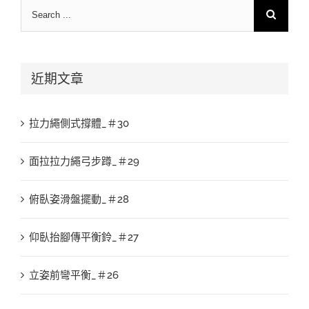
Search
for:
近期文章
拉力繩側式撐體_＃30
面拉拉力繩弓步蹲_＃29
俯臥姿滑盤擺動_＃28
仰臥抬腳傳平衡鈴_＃27
立姿前彎平衡_＃26