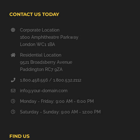
CONTACT US TODAY
Corporate Location
1600 Amphitheatre Parkway
London WC1 1BA
Residential Location
9521 Broadsberry Avenue
Paddington RC7 9ZA
1.800.458.556 / 1.800.532.2112
info@your-domain.com
Monday - Friday: 9:00 AM - 6:00 PM
Saturday - Sunday: 9:00 AM - 12:00 PM
FIND US