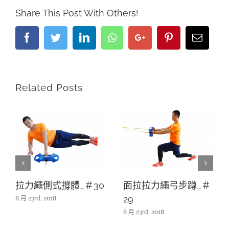
Share This Post With Others!
Facebook
Twitter
LinkedIn
Whatsapp
Google+
Pinterest
Email
Related Posts
拉力繩側式撐體_＃30
面拉拉力繩弓步蹲_＃
29
8 月 23rd, 2018
8 月 23rd, 2018