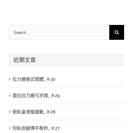
Search
for:
近期文章
拉力繩側式撐體_＃30
面拉拉力繩弓步蹲_＃29
俯臥姿滑盤擺動_＃28
仰臥抬腳傳平衡鈴_＃27