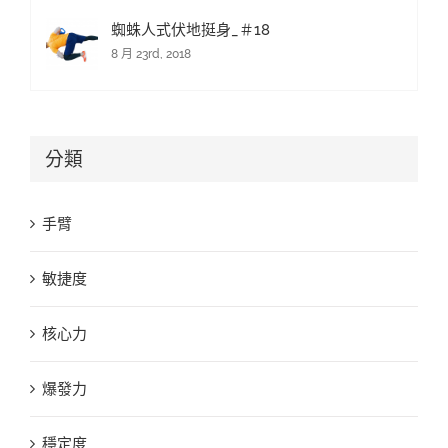
蜘蛛人式伏地挺身_＃18
8 月 23rd, 2018
分類
手臂
敏捷度
核心力
爆發力
穩定度