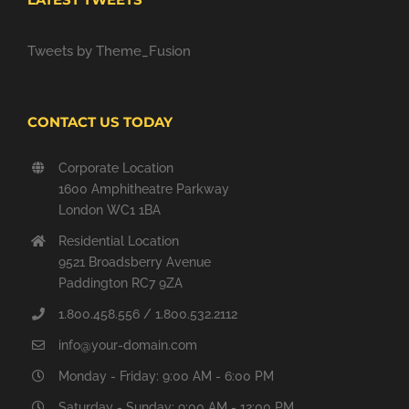
Tweets by Theme_Fusion
CONTACT US TODAY
Corporate Location
1600 Amphitheatre Parkway
London WC1 1BA
Residential Location
9521 Broadsberry Avenue
Paddington RC7 9ZA
1.800.458.556 / 1.800.532.2112
info@your-domain.com
Monday - Friday: 9:00 AM - 6:00 PM
Saturday - Sunday: 9:00 AM - 12:00 PM