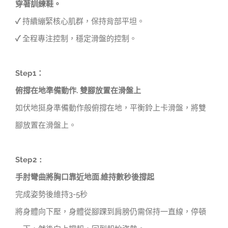
穿著訓練鞋。
✓
持續繃緊核心肌群，保持背部平坦。
✓
全程專注控制，穩定滑盤的控制。
Step1
：
俯撐在地準備動作.
雙腳放置在滑盤上
如伏地挺身準備動作般俯撐在地，平衡鈴上卡滑盤，將雙
腳放置在滑盤上。
Step2：
手肘彎曲將胸口靠近地面.維持數秒後撐起
完成姿勢後維持3-5秒
將身體向下壓，身體從腳踝到肩膀仍需保持一直線，停頓