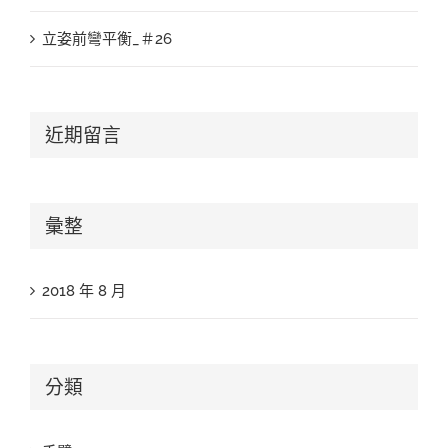
立姿前彎平衡_＃26
近期留言
彙整
2018 年 8 月
分類