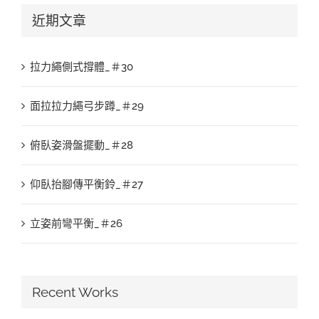
近期文章
拉力繩側式撐體_＃30
面拉拉力繩弓步蹲_＃29
俯臥姿滑盤擺動_＃28
仰臥抬腳傳平衡鈴_＃27
立姿前彎平衡_＃26
Recent Works