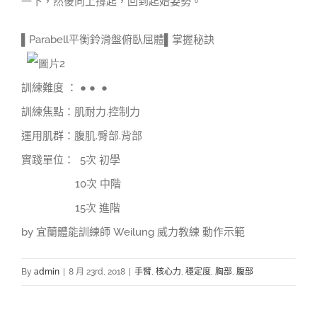
一下，然後向上撐起，回到起始姿勢。
▌Parabell平衡鈴滑盤俯臥屈體▌掌握秘訣
訓練難度 ： ● ● ●
訓練焦點：肌耐力.控制力
運用肌群：腹肌.臀部.背部
實踐單位： 5次 初學
10
次 中階
15
次 進階
by
宜蘭體能訓練師 Weilung 威力教練 動作示範
By
admin
|
8 月 23rd, 2018
|
手臂
,
核心力
,
穩定度
,
胸部
,
腹部