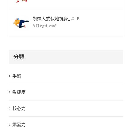
蜘蛛人式伏地挺身_＃18
8 月 23rd, 2018
分類
手臂
敏捷度
核心力
爆發力