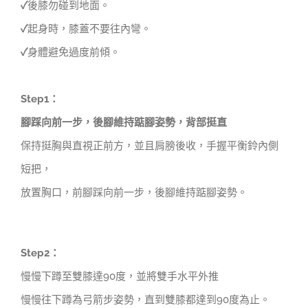
✓
後膝勿碰到地面。
✓
起身時，膝蓋不要往內彎。
✓
身體避免過度前傾。
Step1
：
腳踩向前一步，後腳維持踮腳姿勢，背部挺直
保持挺胸與直視正前方，並且肩膀後收，手握平衡鈴內側
短把，
放置胸口，前腳踩向前一步，後腳維持踮腳姿勢。
Step2
：
慢慢下蹲至雙膝達90度，並將雙手水平外推
慢慢往下蹲為弓箭步姿勢，直到雙膝都達到90度為止。