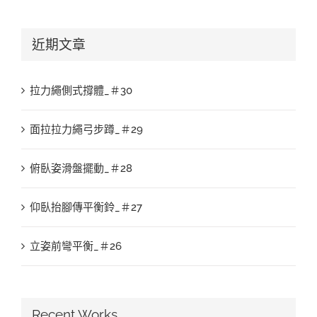
近期文章
拉力繩側式撐體_＃30
面拉拉力繩弓步蹲_＃29
俯臥姿滑盤擺動_＃28
仰臥抬腳傳平衡鈴_＃27
立姿前彎平衡_＃26
Recent Works