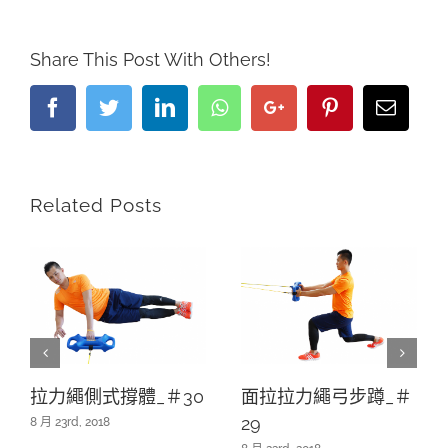
Share This Post With Others!
Facebook
Twitter
LinkedIn
Whatsapp
Google+
Pinterest
Email
Related Posts
拉力繩側式撐體_＃30
面拉拉力繩弓步蹲_＃
29
8 月 23rd, 2018