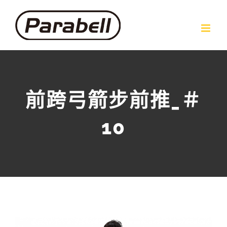
Skip
to
content
前跨弓箭步前推_＃
10
View