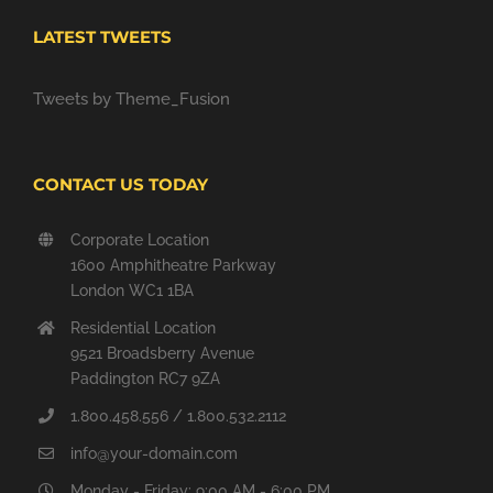
LATEST TWEETS
Tweets by Theme_Fusion
CONTACT US TODAY
Corporate Location
1600 Amphitheatre Parkway
London WC1 1BA
Residential Location
9521 Broadsberry Avenue
Paddington RC7 9ZA
1.800.458.556 / 1.800.532.2112
info@your-domain.com
Monday - Friday: 9:00 AM - 6:00 PM