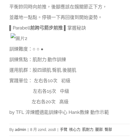
平衡鈴同時向前推，後腳應該在髖關節正下方，
並離地一點點。停頓一下再回復到開始姿勢。
▌Parabell
前跨弓箭步前推
▌掌握秘訣
訓練難度：○ ○ ●
訓練焦點：肌耐力.動作訓練
運用肌群：股四頭肌.臀肌.後腿肌
實踐單位： 左右各10次 初級
左右各15次 中級
左右各20次 高級
by TFL 淬煉體適能訓練中心 Hank教練 動作示範
By
admin
|
8 月 22nd, 2018
|
手臂
,
核心力
,
肌耐力
,
腿部
,
臀部