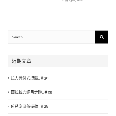
8 月 23rd, 2018
Search
for:
近期文章
拉力繩側式撐體_＃30
面拉拉力繩弓步蹲_＃29
俯臥姿滑盤擺動_＃28