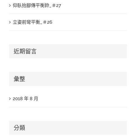
仰臥抬腳傳平衡鈴_＃27
立姿前彎平衡_＃26
近期留言
彙整
2018 年 8 月
分類